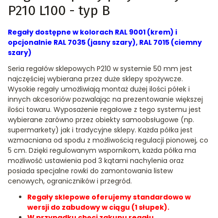
P210 L100 - typ B
Regały dostępne w kolorach RAL 9001 (krem) i
opcjonalnie RAL 7035 (jasny szary), RAL 7015 (ciemny
szary)
Seria regałów sklepowych P210 w systemie 50 mm jest
najczęściej wybierana przez duże sklepy spożywcze.
Wysokie regały umożliwiają montaż dużej ilości półek i
innych akcesoriów pozwalając na prezentowanie większej
ilości towaru. Wyposażenie regałowe z tego systemu jest
wybierane zarówno przez obiekty samoobsługowe (np.
supermarkety) jak i tradycyjne sklepy. Każda półka jest
wzmacniana od spodu z możliwością regulacji pionowej, co
5 cm. Dzięki regulowanym wspornikom, każda półka ma
możliwość ustawienia pod 3 kątami nachylenia oraz
posiada specjalne rowki do zamontowania listew
cenowych, ograniczników i przegród.
Regały sklepowe oferujemy standardowo w
wersji do zabudowy w ciągu (1 słupek).
W przypadku chęci zakupu regału