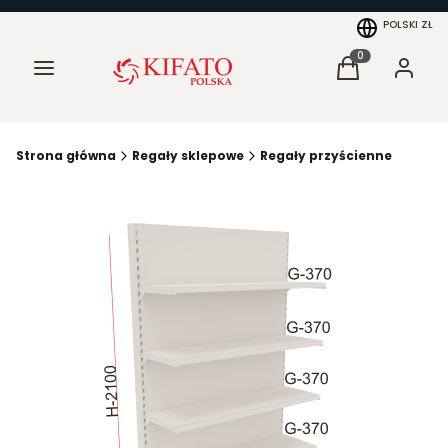
POLSKI
ZŁ
Menu
Produkty w kosz
Koszyk
Zaloguj 
Strona główna
Regały sklepowe
Regały przyścienne