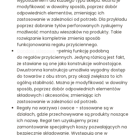
wyposażeniem dla każdego typu sklepu. Można je
modyfikować w dowolny sposób, poprzez dobór
odpowiednich elementów, zmieniając ich
zastosowanie w zależności od potrzeb. Dla przykładu
poprzez dobranie tyłów perforowanych zyskujemy
możliwość montażu wieszaków na produkty. Takie
rozwiązanie kompletnie zmienia sposób
funkcjonowania regału przyściennego.
Gondole sklepowe
-pełnią funkcję podobną
do regałów przyściennych. Jedyną różnicą jest fakt,
że stawiane są one jako konstrukcje wolnostojące.
Dwustronna konstrukcja umożliwia wygodny dostęp
do towarów z obu stron, przy okazji zwiększa to ich
ogólną stabilność. Można je modyfikować w dowolny
sposób, poprzez dobór odpowiednich elementów
składowych i akcesoriów, zmieniając ich
zastosowanie w zależności od potrzeb.
Regały na warzywa i owoce – stosowane są w
działach, gdzie przechowywane są produkty noszące
ich nazwę. Regał ten uzyskujemy przez
zamontowanie specjalnych koszy pozwalających na
bezpiecznie składowanie. Występują one w