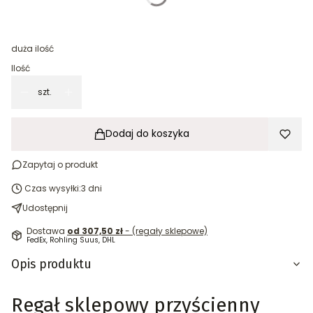
Regał wolnostojący z nogą kończącą (noga sklepowa + stopa
bazowa)
(+151,41 zł)
Opcjonalne
duża ilość
Ilość
szt.
Dodaj do koszyka
Zapytaj o produkt
Czas wysyłki:
3 dni
Udostępnij
Dostawa
od 307,50 zł
- (regały sklepowe)
FedEx, Rohling Suus, DHL
Opis produktu
Regał sklepowy przyścienny