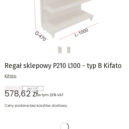
Regał sklepowy P210 L100 - typ B Kifato
Kifato
z VAT
bez VAT
Cena
578,62 zł
w tym 23% VAT
w tym
23%
VAT
Ceny podane bez kosztów dostawy.
Wybierz wariant produktu:
Poszczególne warianty mogą różnić się ceną