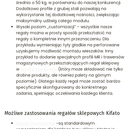
średnio o 50 kg, w porównaniu do naszej konkurencji.
Dodatkowo profile z grubej stali pozwalają na
wykorzystanie tej dodatkowej nośności, zwiększając
maksymalny udźwig całego modułu.
Wysoki poziom „customizacji” – wszystkie nasze
regały można w prosty sposób przekształcić na
regały o kompletnie innym przeznaczeniu. Dla
przykładu wymieniając tyły gładkie na perforowane
uzyskujemy możliwość montażu wieszaków. Inny
przykład to dodanie specjalnych profili MR i trawersów
magazynowych przekształcających regał sklepowy
w
regał integracyjny
(który może składować nie tylko
drobne produkty, ale również palety na górnym
poziomie). Dlatego każdy regał może zostać bardzo
specyficznie skonfigurowany do konkretnego
zadania, spełniając oczekiwania każdego klienta.
Możliwe zastosowania regałów sklepowych Kifato
Regały przyścienne
-są standardowym