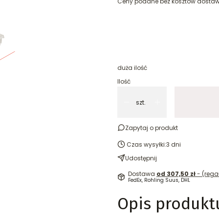
Ceny podane bez kosztów dostaw
Wybierz wariant produktu:
Poszczególne warianty mogą różni
Regał wolnostojący z nogą k
duża ilość
Ilość
szt.
Zapytaj o produkt
Czas wysyłki:
3 dni
Udostępnij
Dostawa
od 307,50 zł
- (rega
FedEx, Rohling Suus, DHL
Opis produkt