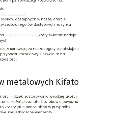
ziom personalizacji. Pozwala to na:
ału
egał przyścienny
esoriów dostępnych w naszej ofercie
większością regałów dostępnych na rynku
 na
regał integracyjny
, który świetnie nadaje
nych
lety sprawiają, że nasze regały są łatwiejsze
w przypadku rozbudowy. Pozwala to na
zyszłości.
ów metalowych Kifato
ności – dzięki zastosowaniu wysokiej jakości
 stanie służyć przez lata, bez obaw o poważne
to koszty jakie ponosi sklep w przypadku
owe, nieuszkodzone elementy.