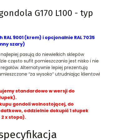
gondola G170 L100 - typ
 RAL 9001 (krem) i opcjonalnie RAL 7035
emny szary)
najlepiej pasują do niewielkich sklepów
ie często sufit pomieszczania jest nisko i nie
egałów. Alternatywnie lepiej prezentują
umieszczone “za wysoko” utrudniając klientowi
ujemy standardowo w wersji do
łupek).
kupu gondoli wolnostojącej, do
odatkowo, oddzielnie dokupić 1 słupek
 2 x stopa).
specyfikacja