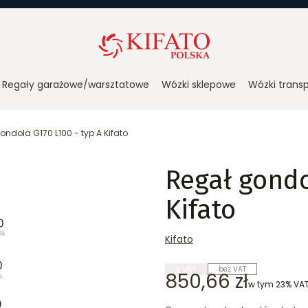
Regały garażowe/warsztatowe
Wózki sklepowe
Wózki trans
ondola G170 L100 - typ A Kifato
Regał gondo
Kifato
Kifato
z VAT
bez VAT
Cena
850,66 zł
w tym 23% VA
w tym
23%
VA