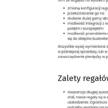
firm ze względu na wysokim po
zmianę konfiguracji reg
przekształcenie go na
r
dodanie dużej gamy akc
możliwość integracji z 
polskim i europejskim
możliwość przerobienia
się do sklepów budowla
Wszystkie wyżej wymienione za
w późniejszej sprzedaży, lub 
zaoszczędzenie pieniędzy w pr
Zalety regał
Gwarancja długiej żywot
stali, nasze regały są w
uszkodzenia. Ogranicza 
potrzeby wymiany na n