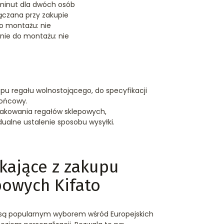
minut dla dwóch osób
ączana przy zakupie
 montażu: nie
ie do montażu: nie
pu regału wolnostojącego, do specyfikacji
końcowy.
akowania regałów sklepowych,
alne ustalenie sposobu wysyłki.
kające z zakupu
powych Kifato
o są popularnym wyborem wśród Europejskich