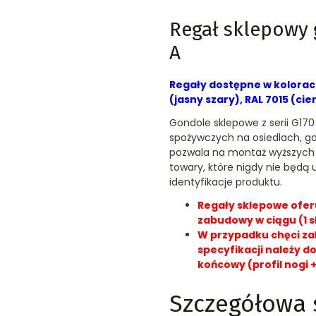
Regał sklepowy 
A
Regały dostępne w kolorach
(jasny szary), RAL 7015 (ci
Gondole sklepowe z serii G170 
spożywczych na osiedlach, gdz
pozwala na montaż wyższych r
towary, które nigdy nie będą 
identyfikacje produktu.
Regały sklepowe ofer
zabudowy w ciągu (1 s
W przypadku chęci za
specyfikacji należy d
końcowy (profil nogi +
Szczegółowa 