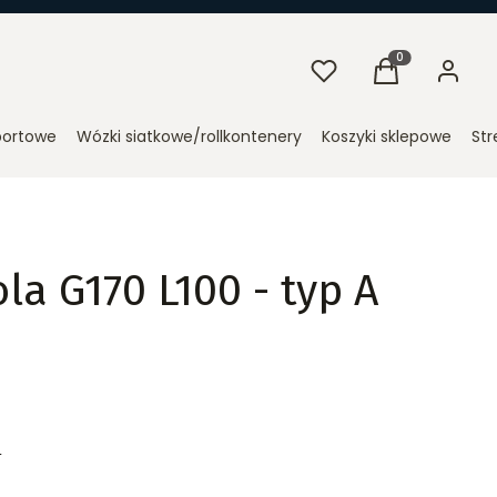
Ulubione
Produkty w kosz
Koszyk
Zaloguj 
portowe
Wózki siatkowe/rollkontenery
Koszyki sklepowe
Str
la G170 L100 - typ A
T
T