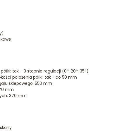
y)
zkowe
półki: tak – 3 stopnie regulacji (0°, 20°, 35°)
okości położenia półki: tak - co 50 mm
egału sklepowego: 550 mm
470 mm
cych: 370 mm
iskany