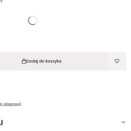
y.
ć się ceną
ończącą (noga sklepowa + stopa bazowa)
(+167,24 zł)
Opcjonalne
Dodaj do koszyka
ły sklepowe)
u